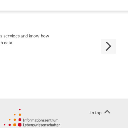
fers services and know-how
ch data.
to top