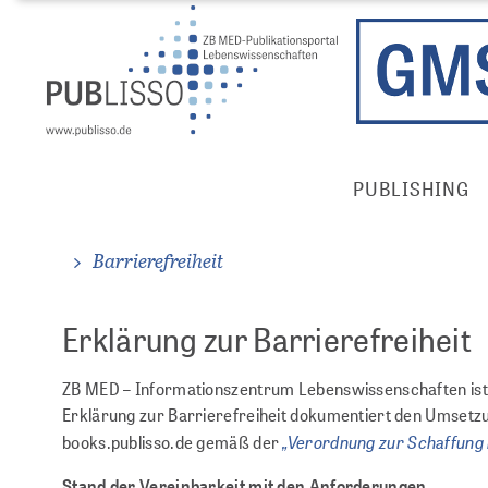
Direkt
Direkt
zum
zum
Inhalt
Inhalt
Publisso
PUBLISHING
Gold
Main
Menu
Barrierefreiheit
Erklärung zur Barrierefreiheit
ZB MED – Informationszentrum Lebenswissenschaften ist b
Erklärung zur Barrierefreiheit dokumentiert den Umsetzung
„Verordnung zur Schaffung 
books.publisso.de gemäß der
Stand der Vereinbarkeit mit den Anforderungen