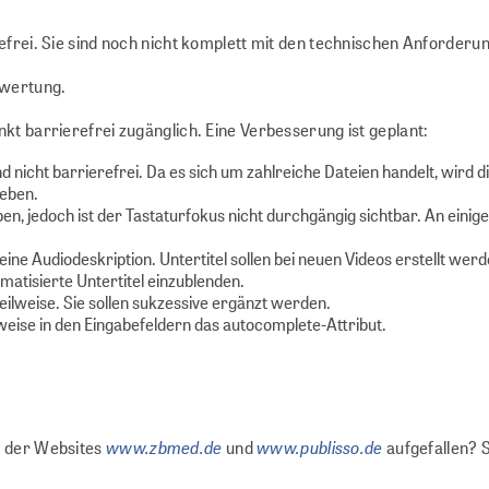
erefrei. Sie sind noch nicht komplett mit den technischen Anford
ewertung.
kt barrierefrei zugänglich. Eine Verbesserung ist geplant:
nicht barrierefrei. Da es sich um zahlreiche Dateien handelt, wird 
heben.
ben, jedoch ist der Tastaturfokus nicht durchgängig sichtbar. An eini
ine Audiodeskription. Untertitel sollen bei neuen Videos erstellt we
matisierte Untertitel einzublenden.
eilweise. Sie sollen sukzessive ergänzt werden.
sweise in den Eingabefeldern das autocomplete-Attribut.
www.zbmed.de
www.publisso.de
n der Websites
und
aufgefallen? S